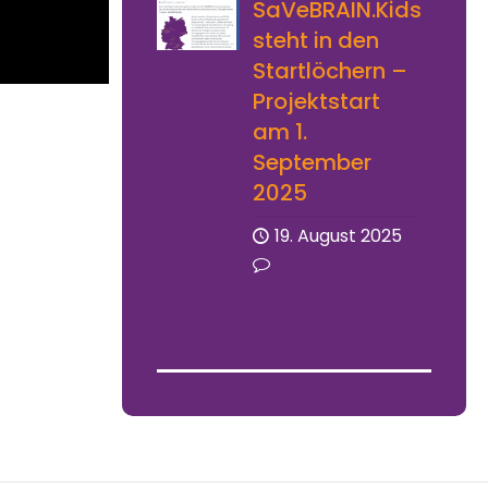
SaVeBRAIN.Kids
steht in den
Startlöchern –
Projektstart
am 1.
September
2025
19. August 2025
0