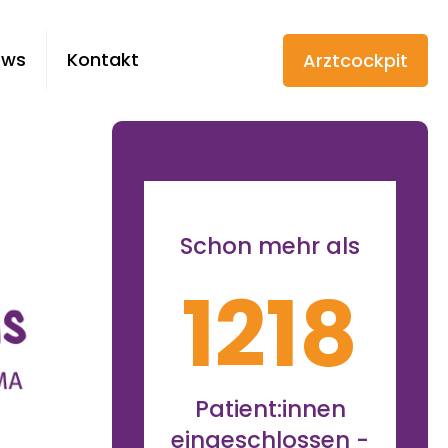
ews
Kontakt
Arztcockpit
Schon mehr als
1218
Patient:innen
eingeschlossen -