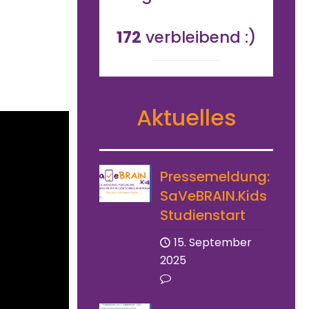
172
verbleibend :)
Aktuelles
Pressemeldung:
SaVeBRAIN.Kids
Studienstart
15. September
2025
0